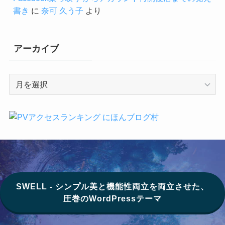
書き
に
奈可 久う子
より
アーカイブ
ア
ー
カ
イ
ブ
SWELL - シンプル美と機能性両立を両立させた、
圧巻のWordPressテーマ