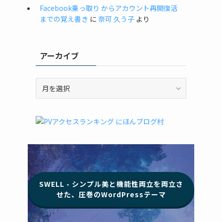
Facebook乗っ取り からアカウント再開復活
までの覚え書き
に
奈可 久う子
より
アーカイブ
ア
ー
カ
イ
ブ
SWELL - シンプル美と機能性両立を両立さ
せた、圧巻のWordPressテーマ