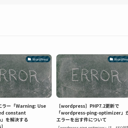
WordPress
WordPre
ー「Warning: Use
［wordpress］PHP7.2更新で
ed constant
「wordpress-ping-optimizer」
ion」を解決する
エラーを出す件について
s]
「wordpress ping optimizer」は、SEO