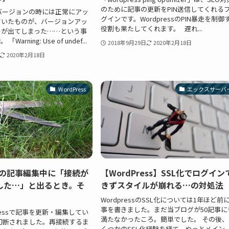
のために記事の更新をPIN送信してくれる
s前バージョンの時には正常にアッ
グインです。WordpressのPIN暴走を制御
ていたものが、バージョンアッ
役割も果たしてくれます。 遅れ...
ーが出てしまった……という事
arning: Use of undef...
2018年9月29日
2020年2月18日
2020年2月18日
WordPress
エックスサーバ
essの記事編集中に「接続が
【WordPress】SSL化でログイン
した…」と出るとき。そ
きずスタイルが崩れる…の対処法
WordpressのSSL化については1年ほど前
事を書きました。まだ当ブログが50記事に
ressで記事を更新・編集してい
満たなかったころ。簡単でした。 その後、
切断されました。再接続するま
くつかのSSL化経験を経て、やっとメイン..