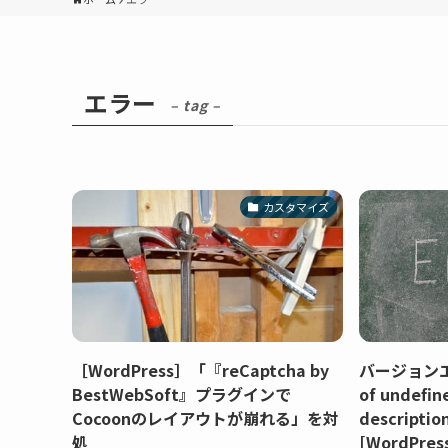
エラー
– tag –
カスタマイズ
［WordPress］「『reCaptcha by
バージョンエラ
BestWebSoft』プラグインで
of undefin
Cocoonのレイアウトが崩れる」を対
descript
処
[WordPres