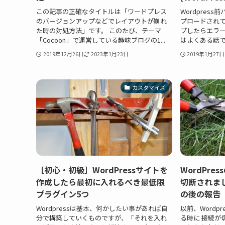
この記事の正確なタイトルは「ワードプレス
Wordpres
のバージョンアップなどでレイアウトが崩れ
プロードされ
た時の対処方法」です。 このたび、テーマ
プしたらエラ
「Cocoon」で運営している趣味ブログの1...
はよくある話で。 「W
2019年12月26日
2023年1月23日
2019年1月27日
カスタマイズ
［初心・初級］WordPressサイトを
WordPr
作成したら最初に入れるべき最低限
切断されま
プラグイン5つ
の後の報告
Wordpressは基本、何かしたい事があれば自
以前、Wordp
分で構築していくものですが、「それを入れ
る時に 接続が