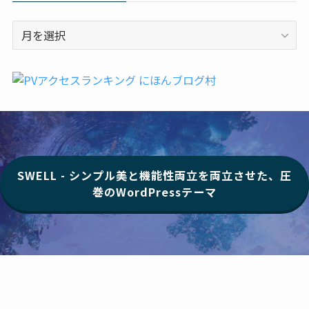
ア
ー
カ
イ
ブ
SWELL - シンプル美と機能性両立を両立させた、圧
巻のWordPressテーマ